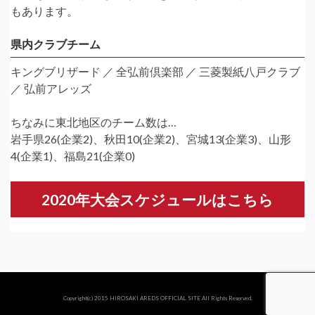
協賛金募集
もあります。
会員企業
県内クラブチーム
A-FIELD活動
キングブリザード ／ 全弘前倶楽部 ／ 三菱製紙八戸クラブ
／ 弘前アレッズ
エンタメ
ちなみに東北地区のチーム数は…
MOVIE
岩手県26(企業2)、秋田10(企業2)、宮城13(企業3)、山形
4(企業1)、福島21(企業0)
選手リレーブロ
グ
2020年大会スケジュールはこちら
フォトギャラリ
ー
特別企画
お問い合わせ
Copyright(c) 2015
HIROSAKI AREDS OFFICIAL SITE
All Rights Reserved.