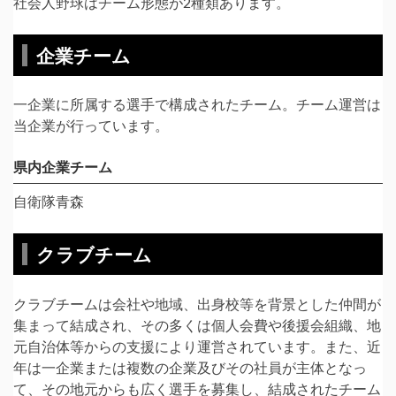
社会人野球はチーム形態が2種類あります。
選手紹介
スケジュール
企業チーム
2025年 大会情
報
一企業に所属する選手で構成されたチーム。チーム運営は
当企業が行っています。
2024年 大会情
報
県内企業チーム
2023年 オープ
自衛隊青森
ン戦
クラブチーム
日程表
2023年 大会情
クラブチームは会社や地域、出身校等を背景とした仲間が
報
集まって結成され、その多くは個人会費や後援会組織、地
元自治体等からの支援により運営されています。また、近
協賛募集
年は一企業または複数の企業及びその社員が主体となっ
て、その地元からも広く選手を募集し、結成されたチーム