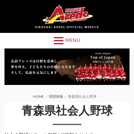
Skip
to
content
MENU
Primary
球団情報
Menu
設立趣旨
青森県社会人野
球
BREADCRUMBS
HOME
球団情報
青森県社会人野球
チーム・選手紹
青森県社会人野球
介
チーム紹介