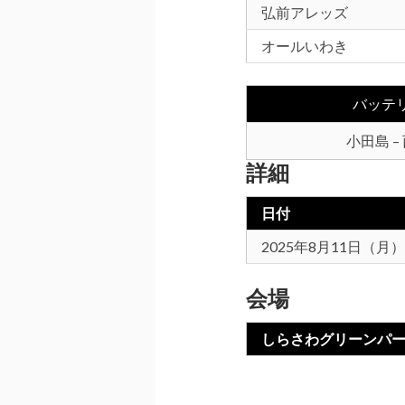
弘前アレッズ
オールいわき
バッテ
小田島 –
詳細
日付
2025年8月11日（月）
会場
しらさわグリーンパ