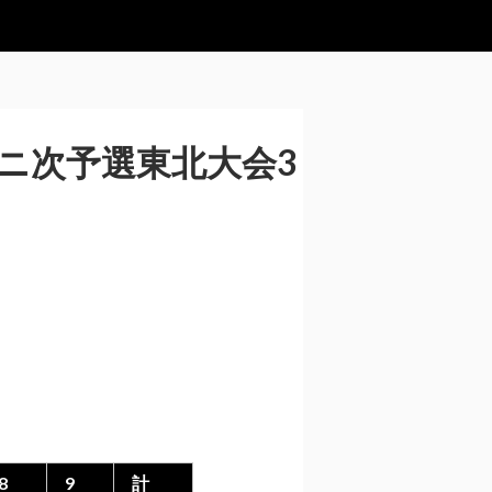
ニ次予選東北大会3
8
9
計