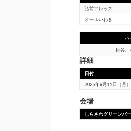
弘前アレッズ
オールいわき
バ
松谷、小
詳細
日付
2025年8月11日（月）
会場
しらさわグリーンパ