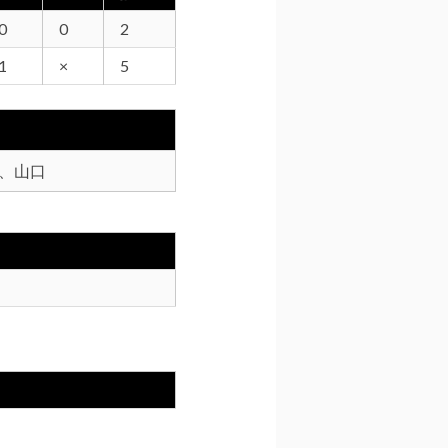
0
0
2
1
×
5
、山口