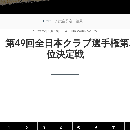
HOME
試合予定・結果
POSTED
AUTHOR
2025年8月19日
HIROSAKI-AREDS
ON
 第49回全日本クラブ選手権第
位決定戦
1
2
3
4
5
6
7