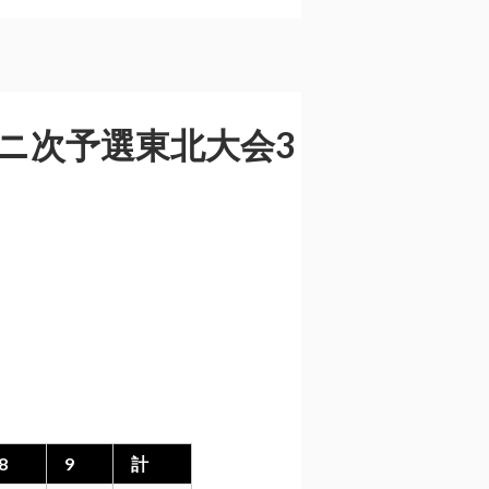
ニ次予選東北大会3
8
9
計