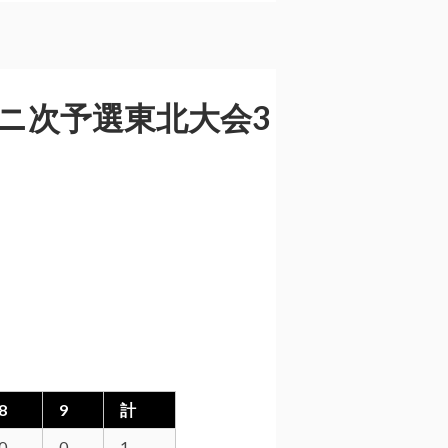
ニ次予選東北大会3
8
9
計
0
0
1