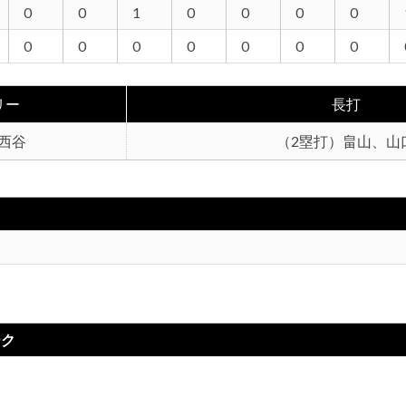
0
0
1
0
0
0
0
0
0
0
0
0
0
0
リー
長打
 西谷
（2塁打）畠山、山
ーク