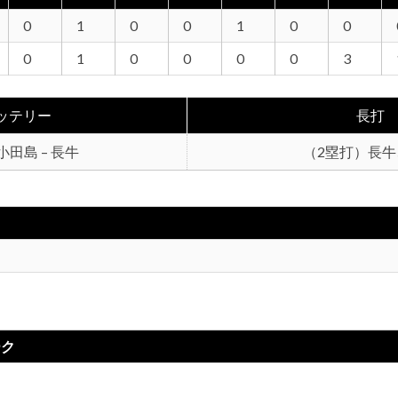
0
1
0
0
1
0
0
0
1
0
0
0
0
3
ッテリー
長打
田島 – 長牛
（2塁打）長牛
ーク