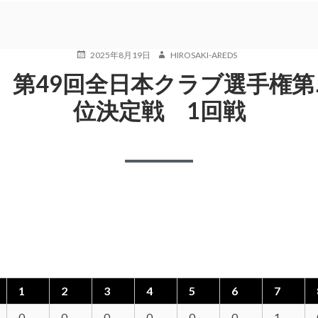
POSTED
AUTHOR
2025年8月19日
HIROSAKI-AREDS
ON
 第49回全日本クラブ選手権第
位決定戦 1回戦
1
2
3
4
5
6
7
0
0
0
0
0
0
1